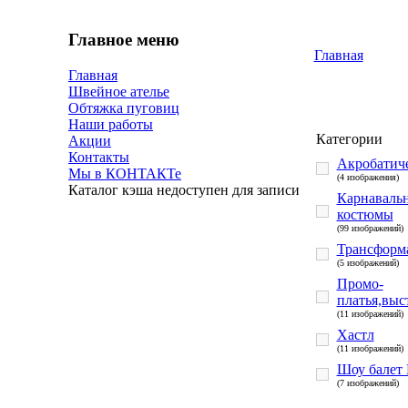
Главное меню
Главная
Главная
Швейное ателье
Обтяжка пуговиц
Наши работы
Категории
Акции
Контакты
Акробатич
Мы в КОНТАКТе
(4 изображения)
Каталог кэша недоступен для записи
Карнавальн
костюмы
(99 изображений)
Трансформ
(5 изображений)
Промо-
платья,выс
(11 изображений)
Хастл
(11 изображений)
Шоу бале
(7 изображений)